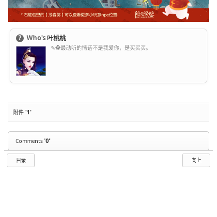
?
Who's
叶桃桃
✎✿最动听的情话不是我爱你，是买买买。
'1'
附件
'0'
Comments
目录
向上