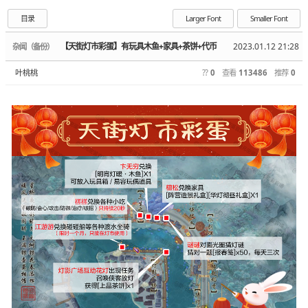
目录
Larger Font
Smaller Font
【天街灯市彩蛋】有玩具木鱼+家具+茶饼+代币
2023.01.12 21:28
杂闻（备份）
叶桃桃
??
0
查看
113486
推荐
0