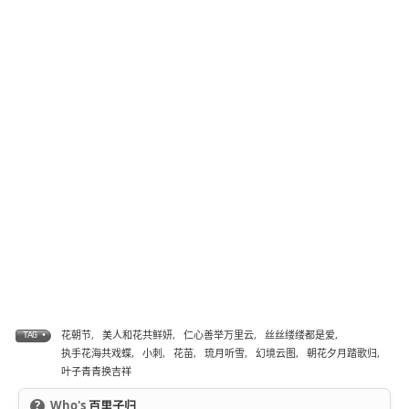
花朝节
,
美人和花共鲜妍
,
仁心善举万里云
,
丝丝缕缕都是爱
,
TAG •
执手花海共戏蝶
,
小刺
,
花苗
,
琉月听雪
,
幻境云图
,
朝花夕月踏歌归
,
叶子青青换吉祥
?
Who's
百里子归