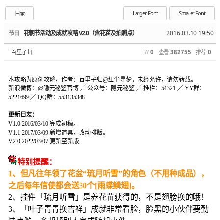
目录
Larger Font
Smaller Font
花朝节活动及成就攻略 V2.0（含花苗及拍照点）
2016.03.10 19:50
节日
百里子归
??
0
查看
382755
推荐
0
本攻略为原创攻略，作者：百里子归@红尘寻梦，未经允许，请勿转载。
新浪微博：@隐元秘鉴官博 ╱ 公众号：隐元秘鉴 ╱ 推栏：54321 ╱ YY群：
5221699 ╱ QQ群：553135348
更新日志：
V1.0 2016/03/10 完成初稿。
V1.1 2017/03/09 新增道具，改动排版。
V2.0 2022/03/07 更新至新版
特别提醒：
1、但凡往年领了花盆“琉月听雪”的角色（不用种成品），
之后每年信使都会送30个[雨蝶鳞翅]。
2、挂件「琉月听雪」是养花苗获得的，不是翅膀换的哦！
3、「叶子青青换吉祥」成就非常看脸，脸黑的小伙伴要勤