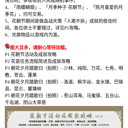
快点哟，多帮帮别人完成随机事件。
4、「雨蝶鳞翅」、「月季种子·花朝节」、「陈月喜爱的月
季花」，均可交易。
5、花朝节期间是做血战天策「人艰不拆」成就的极佳时
间，各位侠士不要错过，详见P1攻略。
6、兑换物品以游戏内为准。​
图大且多，请耐心等待加载。
P1 花朝节活动及成就攻略
P2 花苗任务流程简述及成就攻略
P3 朝花夕月踏歌归（拍照）- 少林、纯阳、万花、七秀、明
教、苍云、蓬莱
P4 朝花夕月踏歌归（拍照）- 洛道、枫华谷、金水镇、巴陵
县、昆仑、瞿塘峡
P5 朝花夕月踏歌归（拍照）- 苍山洱海、马嵬驿、五台山、
千岛湖、阴山大草原