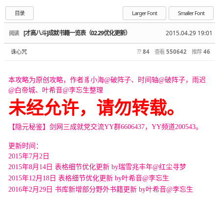
目录
Larger Font
Smaller Font
[才高八斗]成就书籍一览表（02.29优化更新）
2015.04.29 19:01
阅读
诛心咒
??
84
查看
550642
推荐
46
本攻略为原创攻略，作者
豸小海@破阵子、时间轴@破阵子
，
雨迟
@白帝城、叶希音@李忘生
整理
未经允许，请勿转载。
【隐元秘鉴】剑网三成就党交流YY群6606437，YY频道200543。
更新时间：
2015年7月2日
2015年8月14日 表格细节优化更新 by瑞雪兆丰年@红尘寻梦
2015年12月18日 表格细节优化更新 by叶希音@李忘生
2016年2月29日 书库新增部分野外书籍更新 by叶希音@李忘生