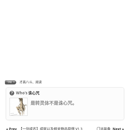
才高八斗、阅读
TAG •
?
Who's
诛心咒
是转灵体不是诛心咒。
« Prev
【一剑成名】成就以及相关物品获得 V1.3
门派装备
Next »