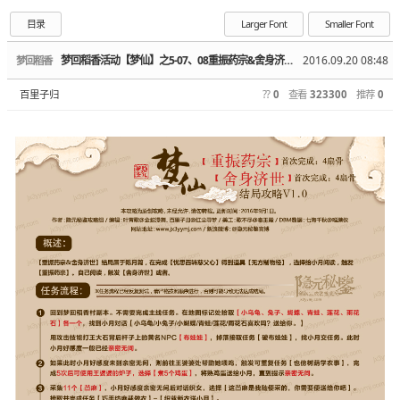
目录
Larger Font
Smaller Font
梦回稻香活动【梦仙】之5-07、08重振药宗&舍身济世结局攻略
2016.09.20 08:48
梦回稻香
百里子归
??
0
查看
323300
推荐
0