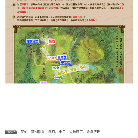
梦仙
,
梦回稻香
,
陈月
,
小月
,
重振药宗
,
舍身济世
TAG •