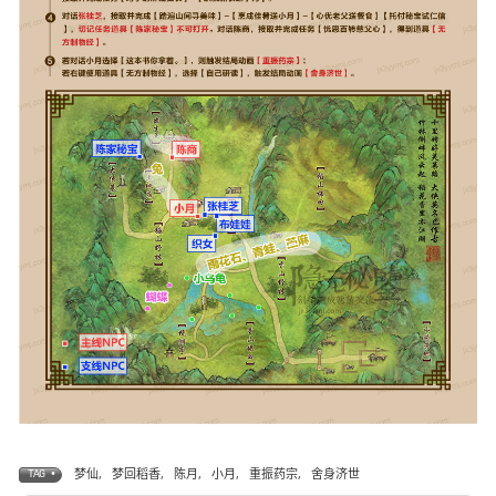
梦仙
,
梦回稻香
,
陈月
,
小月
,
重振药宗
,
舍身济世
TAG •