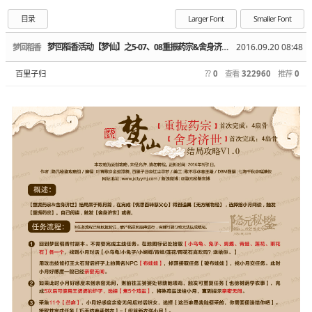
目录
Larger Font
Smaller Font
梦回稻香活动【梦仙】之5-07、08重振药宗&舍身济世结局攻略
2016.09.20 08:48
梦回稻香
百里子归
??
0
查看
322960
推荐
0