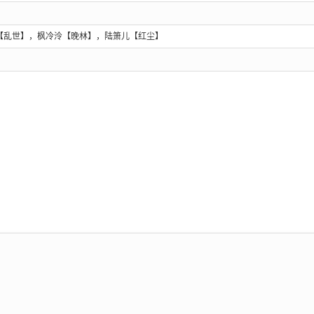
【乱世】，枫冷泠【晚林】，陆箫儿【红尘】