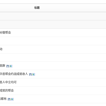
标题
对做帮会
动
成就群
中恶帮会约战成就收人
恶人中立均可
成就的帮会
恶都有