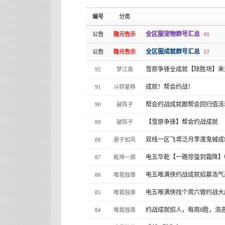
编号
分类
全区服宠物群号汇总
公告
隐元告示
41
全区服成就群号汇总
公告
隐元告示
17
雪原争锋全成就【除胜场】来
92
梦江南
成就！帮会约战！
91
斗转星移
帮会约战成就跟帮会回归值活
90
破阵子
【雪原争锋】帮会约战成就
89
破阵子
双线一区飞鸢泛月李渡鬼蜮
88
君子如风
电五华乾【一路惊蛰到霜降】
87
乾坤一掷
电五唯满侠约战成就招募浩气
86
唯我独尊
电五唯满侠找个周六做约战大
85
唯我独尊
约战成就招人，每周8胜，浩
84
唯我独尊