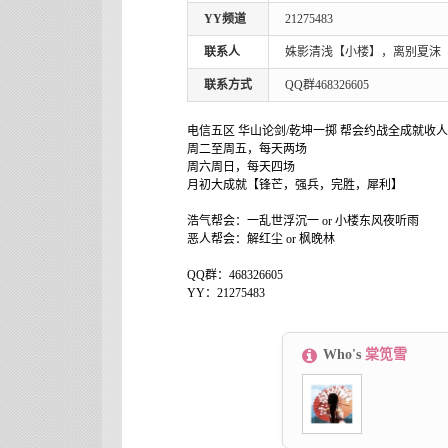
YY频道
21275483
联系人
姝影清浅【小楼】，离别夏沫
联系方式
QQ群468326605
电信五区 华山论剑/乾坤一掷 帮会约战全成就收人
周二至周五，每天两场
周六周日，每天四场
月初大成就【锋芒，强兵，完胜，犀利】
浩气帮会：一乱世浮沉一 or 小楼东风夜听雨
恶人帮会：解红尘 or 枫晚林
QQ群：468326605
YY：21275483
Who's
棠笕雪