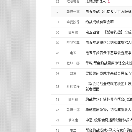
成就Q群收人
83
唯我独尊
1
电五华乾【小楼＆乱世＆晚林
»
乾坤一掷
约战成就有帮会嘛
81
唯我独尊
电五四合一【帮会约战】全成
80
幽月轮
电五唯满侠帮会约战成就招人
79
唯我独尊
电五平步青云中恶帮会雪原争
78
电五
华乾 帮会约战雪原争锋全成
77
乾坤一掷
雪服休闲成就中恶帮会黑光寺
76
网三
【帮会约战全成就老板团】姨妈
75
斗转星移
就老板团
约战胜场！情怀养老帮会(温酒
74
幽月轮
华乾雪原争锋，约战成就收人
73
乾坤一掷
中恶3级帮会奇遇炼狱厨神招
72
梦江南
帮会约战成就~寻求有意向的侠
71
电二