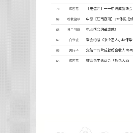
【电信四】一一中浩成就帮会
70
蝶恋花
中恶【江南夜雨】PV休闲成
69
唯我独尊
电四帮会约战成就！
68
日月明尊
帮会约战《来个恶人小伙伴
67
白帝城
念破全阵营成就帮会收人 每周
66
破阵子
蝶恋花中恶帮会「折花入酒」
65
蝶恋花