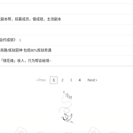
就副本帮，招募成员，做成就，主流副本
帮会约成就》
1
商路/炼狱厨神 包揽80%炼狱奇遇
「镜花缘」收人，只为帮会秘境~
Prev
1
2
3
4
Next