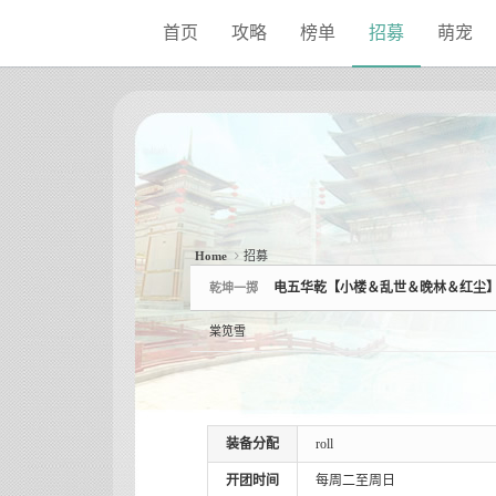
Sketchbook5, 스케치북5
Sketchbook5, 스케치북5
首页
攻略
榜单
招募
萌宠
Home
招募
电五华乾【小楼＆乱世＆晚林＆红尘
乾坤一掷
棠笕雪
装备分配
roll
开团时间
每周二至周日