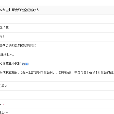
＆红尘】帮会约战全成就收人
就招募
啦！
锋帮会约战系列成就约约约
就继续收人。
招收咸鱼小伙伴
成就党福音，2恶人2浩气共4个帮会对开，效率超高：中浩帮会 [ 夜兮 ] 开帮会约战
)收人
人
2
士~~