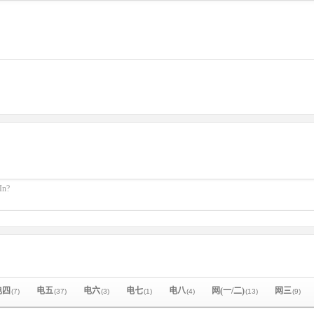
In?
电四
电五
电六
电七
电八
网(一/二)
网三
(7)
(37)
(3)
(1)
(4)
(13)
(9)