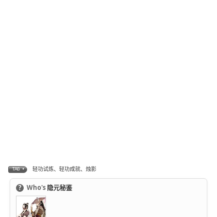
轻功试炼、轻功成就、烛影
TAG •
?
Who's
隐元秘鉴