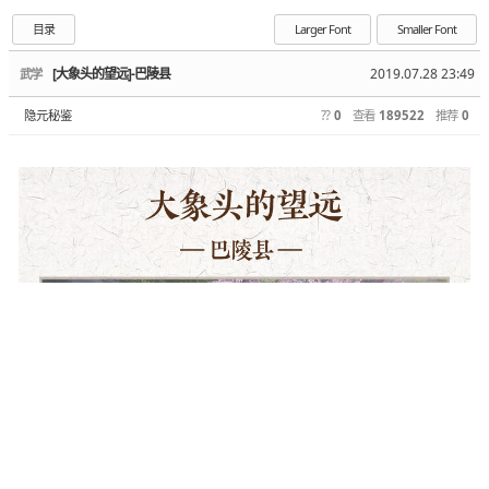
目录
Larger Font
Smaller Font
[大象头的望远]-巴陵县
2019.07.28 23:49
武学
隐元秘鉴
??
0
查看
189522
推荐
0