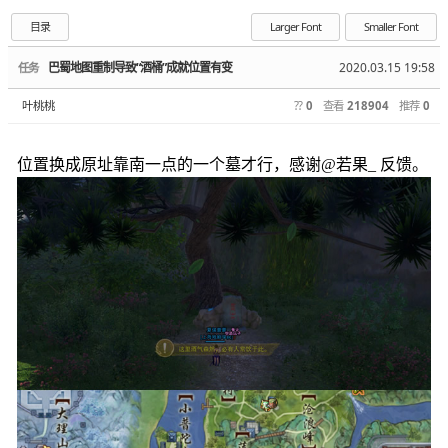
目录
Larger Font
Smaller Font
巴蜀地图重制导致“酒桶”成就位置有变
2020.03.15 19:58
任务
叶桃桃
??
0
查看
218904
推荐
0
位置换成原址靠南一点的一个墓才行，感谢@若果_ 反馈。