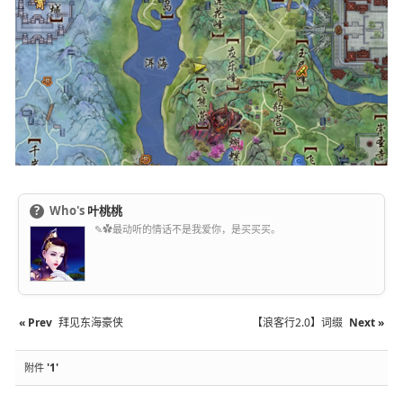
?
Who's
叶桃桃
✎✿最动听的情话不是我爱你，是买买买。
« Prev
拜见东海豪侠
【浪客行2.0】词缀
Next »
'1'
附件