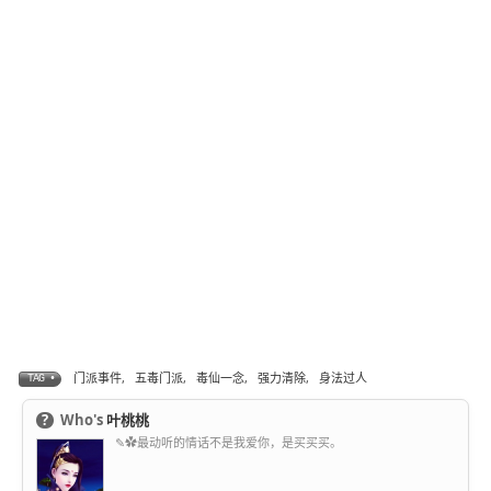
门派事件
,
五毒门派
,
毒仙一念
,
强力清除
,
身法过人
TAG •
?
Who's
叶桃桃
✎✿最动听的情话不是我爱你，是买买买。