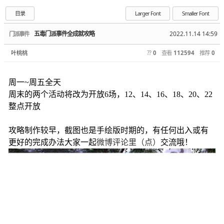
目录
Larger Font
Smaller Font
五毒门派事件全成就攻略
2022.11.14 14:59
门派事件
叶桃桃
??
0
查看
112594
推荐
0
周一~周五全天
周末的两个活动将改为开放6场，12、14、16、18、20、22
整点开放
攻略制作较早，截图也是手绘版时期的，有任何出入或有
更好的完成办法大家一起
微博评论里（点）
交流哦！