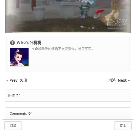
?
Who's
叶桃桃
✎✿最动听的情话不是我爱你，是买买买。
« Prev
火璃
鸿鸿
Next »
'1'
附件
'0'
Comments
目录
向上