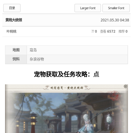
目录
Larger Font
Smaller Font
黄袍大统领
2021.05.30 04:38
叶桃桃
??
0
查看
6572
推荐
0
地图
寇岛
饲料
杂浪谷物
宠物获取及任务攻略：
点