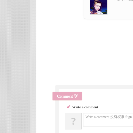
'0'
Comment
✔
Write a comment
?
Write a comment 没有权限 Sign 