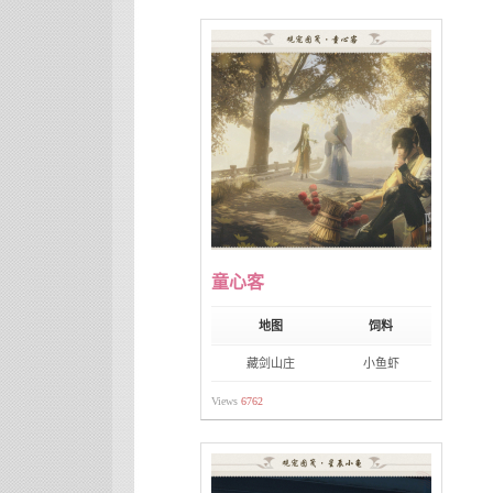
童心客
地图
饲料
藏剑山庄
小鱼虾
Views
6762