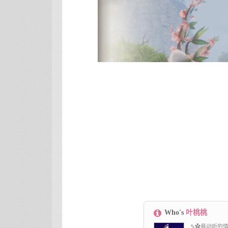
Who's
叶桃桃
✎✿最动听的