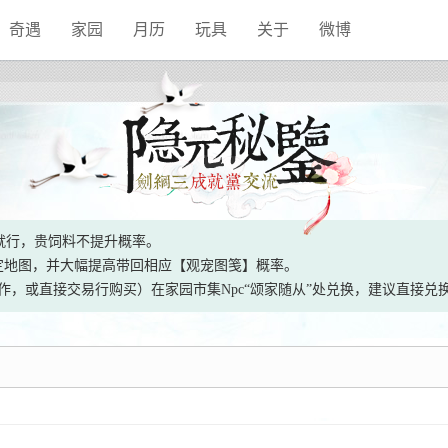
奇遇
家园
月历
玩具
关于
微博
饲料就行，贵饲料不提升概率。
定地图，并大幅提高带回相应【观宠图笺】概率。
作，或直接交易行购买）在家园市集Npc“颂家随从”处兑换，建议直接兑