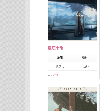
星辰小龟
地图
饲料
长歌门
小鱼虾
Views
7208