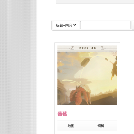
莓莓
地图
饲料