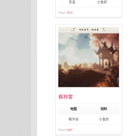
百溪
小鱼虾
Views
3820
枫林客
地图
饲料
枫华谷
小鱼虾
Views
6482