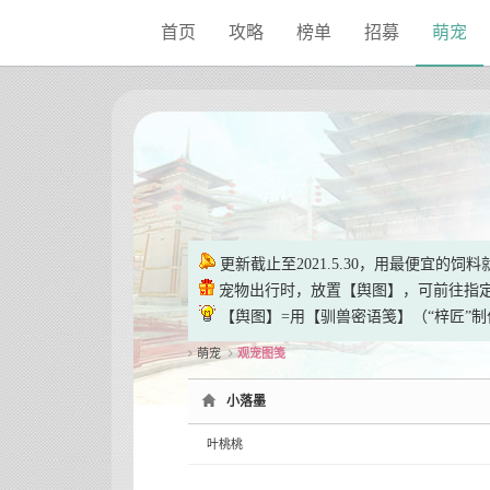
Sketchbook5, 스케치북5
Sketchbook5, 스케치북5
首页
攻略
榜单
招募
萌宠
更新截止至2021.5.30，用最便宜的
宠物出行时，放置【舆图】，可前往指
【舆图】=用【驯兽密语笺】（“梓匠”制
萌宠
观宠图笺
小落墨
叶桃桃