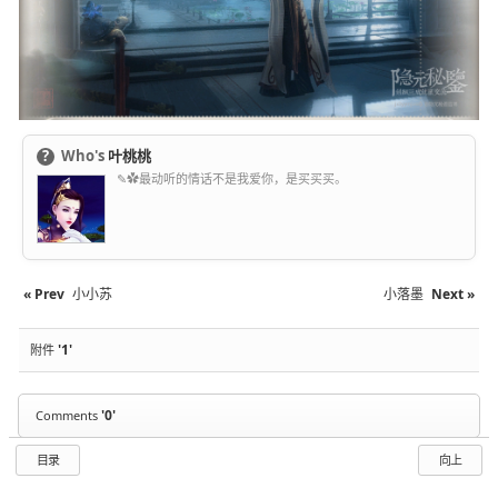
?
Who's
叶桃桃
✎✿最动听的情话不是我爱你，是买买买。
« Prev
小小苏
小落墨
Next »
'1'
附件
'0'
Comments
目录
向上