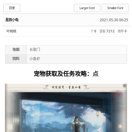
目录
Larger Font
Smaller Font
星辰小龟
2021.05.30 06:25
叶桃桃
??
0
查看
7212
推荐
0
地图
长歌门
饲料
小鱼虾
宠物获取及任务攻略：
点