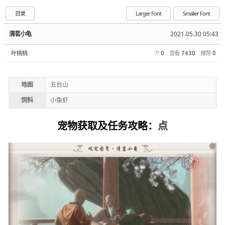
目录
Larger Font
Smaller Font
清茗小龟
2021.05.30 05:43
叶桃桃
??
0
查看
7430
推荐
0
地图
五台山
饲料
小鱼虾
宠物获取及任务攻略：
点