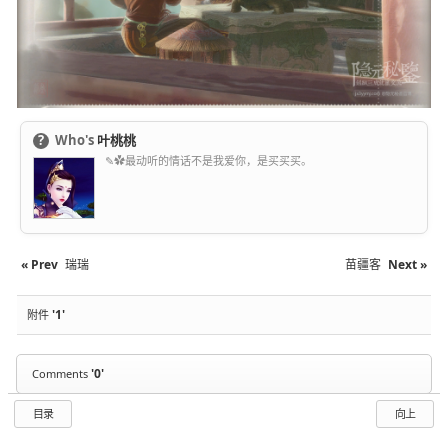
?
Who's
叶桃桃
✎✿最动听的情话不是我爱你，是买买买。
« Prev
瑞瑞
苗疆客
Next »
'1'
附件
'0'
Comments
目录
向上