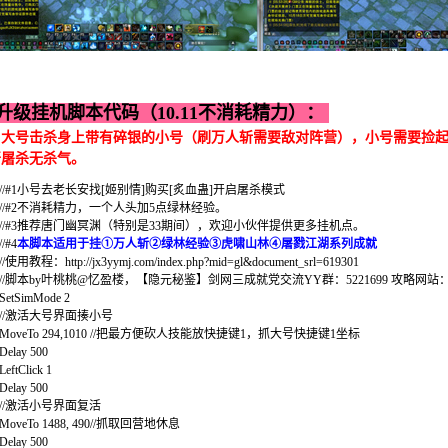
升级挂机脚本代码（10.11不消耗精力）：
：大号击杀身上带有碎银的小号（刷万人斩需要敌对阵营），小号需要捡起
开屠杀无杀气。
//#1小号去老长安找[姬别情]购买[炙血蛊]开启屠杀模式
//#2不消耗精力，一个人头加5点绿林经验。
//#3推荐唐门幽冥渊（特别是33期间），欢迎小伙伴提供更多挂机点。
//#4
本脚本适用于挂①万人斩②绿林经验③虎啸山林④屠戮江湖系列成就
//使用教程：http://jx3yymj.com/index.php?mid=gl&document_srl=619301
//脚本by叶桃桃@忆盈楼，【隐元秘鉴】剑网三成就党交流YY群：5221699 攻略网站：jx3
SetSimMode 2
//激活大号界面揍小号
MoveTo 294,1010 //把最方便砍人技能放快捷键1，抓大号快捷键1坐标
Delay 500
LeftClick 1
Delay 500
//激活小号界面复活
MoveTo 1488, 490//抓取回营地休息
Delay 500