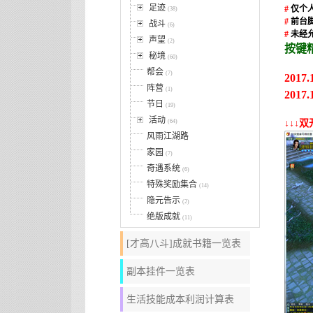
足迹
#
仅个
(38)
#
前台
战斗
(6)
#
未经
声望
(2)
按键
秘境
(60)
帮会
(7)
2017
阵营
(1)
2017
节日
(19)
活动
(64)
↓↓↓
风雨江湖路
家园
(7)
奇遇系统
(6)
特殊奖励集合
(14)
隐元告示
(2)
绝版成就
(11)
[才高八斗]成就书籍一览表
副本挂件一览表
生活技能成本利润计算表