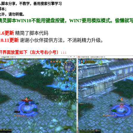
人脚本分享，不教学，善用搜索引擎学习
脚本；
允许，请勿转载。​
精灵脚本WIN10不能用键盘按键，WIN7要用模拟模式。偷懒就
.1.6更新
精简了脚本代码
.10.11更新
谢谢小伙伴提供方法，不消耗精力升级。
双开界面放置如下（左大号右小号）↓↓↓