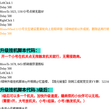
LeftClick 1
Delay 500
MoveTo 1023, 119//小号点掉无敌8F
Delay 500
RightClick 1
Delay 500
MouseWheel 1//小号交互键设置滚轮向上拾取碎银（绿林经验以外成就，删除这两行
Delay 500
升级挂机脚本代码：
：开一个小号在机关点无限触发机关就行，无需接跑商。
MoveTo 1678, 845//抓硝烟弥漫图标
Delay 500
LeftClick 1
Delay 500
//绿林升级挂机脚本by叶桃桃@忆盈楼，【隐元秘鉴】剑网三成就党交流YY群：5221699 攻
升级挂机脚本代码-3级后：
：3级后可以多一个机关，加快升级速度，嫌麻烦的小伙伴可以无视。
要3开，大号放机关，小号1组装，小号2触发机关。）
//多开小号都跟随大号