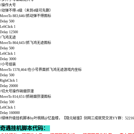
//操作大号
//动弹不得-4级（未到4级可先删）
MoveTo 883,646//抓动弹不得图标
Delay 500
LeftClick 1
Delay 12500
//飞鸿无迹
MoveTo 864,645//抓飞鸿无迹图标
Delay 500
LeftClick 1
Delay 3000
//小号组装
MoveTo 1578,464//在小号界面抓飞鸿无迹游戏内坐标
Delay 500
RightClick 1
Delay 20000
//切大号操作硝烟弥漫
MoveTo 814,651//抓硝烟弥漫图标
Delay 500
LeftClick 1
Delay 160000
//绿林升级挂机脚本by叶桃桃@忆盈楼，【隐元秘鉴】剑网三成就党交流YY群：5221699 攻
奇遇挂机
脚本代码：