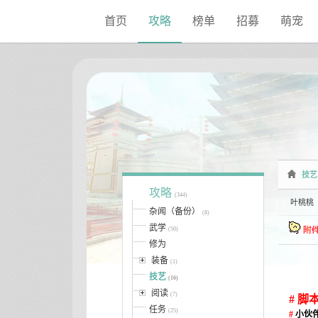
首页
攻略
榜单
招募
萌宠
技艺
攻略
(344)
叶桃桃
杂闻（备份）
(8)
武学
(50)
修为
装备
(1)
技艺
(16)
阅读
(7)
# 
任务
(25)
#
小伙