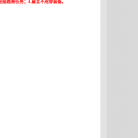
不用接跑商任务；
4.雇主不用穿装备。