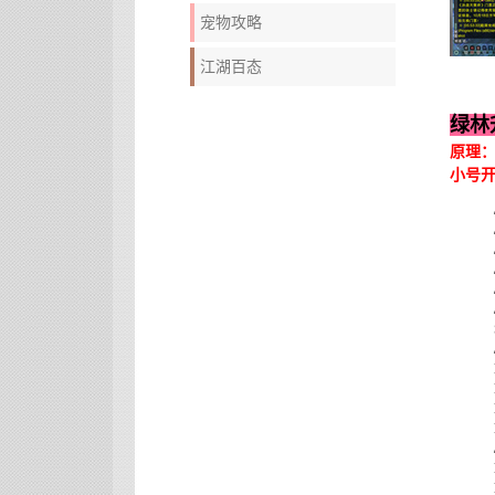
宠物攻略
江湖百态
绿林
原理
小号