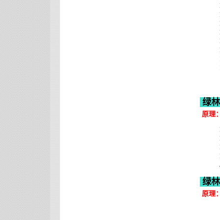
绿林
原理
绿林
原理
（需