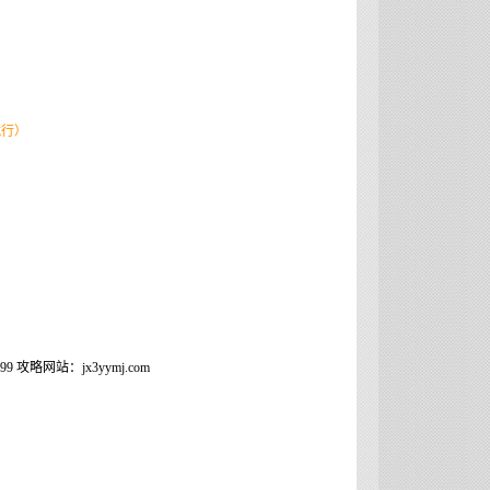
就行）
略网站：jx3yymj.com