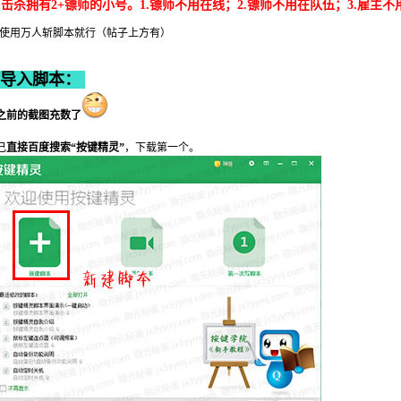
击杀拥有2+镖师的小号。1.镖师不用在线；2.镖师不用在队伍；
3.雇主
使用万人斩脚本就行（帖子上方有）
导入脚本：
之前的截图充数了
己
直接百度搜索“按键精灵”
，下载第一个。