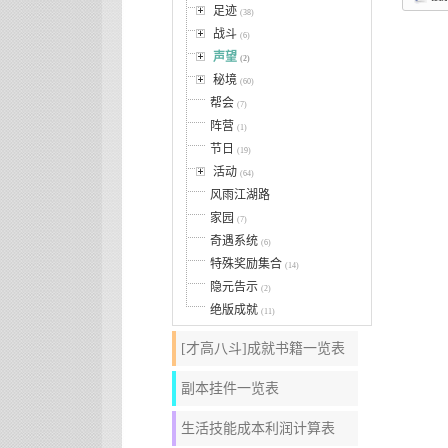
足迹
(38)
战斗
(6)
声望
(2)
秘境
(60)
帮会
(7)
阵营
(1)
节日
(19)
活动
(64)
风雨江湖路
家园
(7)
奇遇系统
(6)
特殊奖励集合
(14)
隐元告示
(2)
绝版成就
(11)
[才高八斗]成就书籍一览表
副本挂件一览表
生活技能成本利润计算表