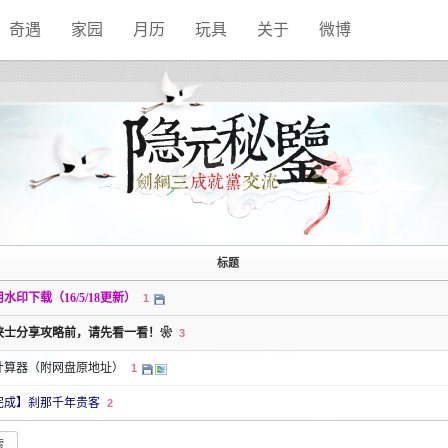
奇遇
家园
月历
玩具
关于
微博
标题
水印下载（16/5/18更新）
1
侠士分享攻略前，请先看一看！❀
3
计算器（附网盘原地址）
1
完成】刹那千年贵客
2
索