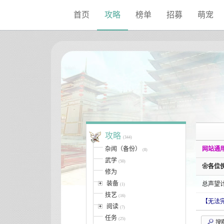
Sketchbook5, 스케치북5
Sketchbook5, 스케치북5
首页
攻略
榜单
招募
萌宠
攻略
(344)
杂闻（备份）
网站通用
(8)
武学
(50)
❀各位
修为
装备
总声望
(1)
技艺
(16)
【无法
阅读
(7)
任务
(25)
搜