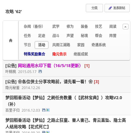
分类
发表新帖
攻略
'62'
杂闻（备份）
武学
修为
装备
技艺
阅读
任务
足迹
战斗
声望
秘境
帮会
阵营
节日
活动
风雨江湖路
家园
奇遇系统
特殊奖励集合
隐元告示
绝版成就
[公告]
网站通用水印下载（16/5/18更新）
[1]
叶桃桃
2015.05.17
[公告]
❀各位侠士分享攻略前，请先看一看！❀
[3]
隐元秘鉴
2014.12.26
梦回稻香活动【梦仙】之刷任务数量（【武林宝典】）攻略V2.0
（补）
百里子归
2016.12.03
梦回稻香活动【梦仙】之路止狂童、害人害己、青云直坠、隐士高
人结局攻略【花式死亡】
百里子归
2016.09.20