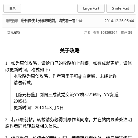
目录
Larger Font
Smaller Font
❀各位侠士分享攻略前，请先看一看！❀
2014.12.26 05:44
隐元告示
隐元秘鉴
??
3
查看
10809304
推荐
39
关于攻略
1. 如为原创攻略，请给自己的攻略加上前缀，如有成就更新，请修
改更新时间，格式如下↓
本攻略为原创攻略，作者百里子归@白帝城，未经允许，
请勿转载。
【隐元秘鉴】剑网三成就党交流YY群5221699，YY频道
200543。
更新时间：201X年X月X日
2.
若非原创帖，转载请务必得到原作者同意，并在帖内显著处注明
原作者同意转载及相关信息。