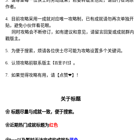
3.
请尊重每一位侠士的劳动成果，若要转载至他处，请自行征询原
作者。
4.
目前攻略采用一成就对应唯一攻略制，已有成就请勿再次单独开
贴，
避免小伙伴看花眼。
同时攻略会不断修订，如有建议和意见，请留言回复或成就群内
戳版主。
5.
为便于搜索，烦请各位侠士尽可能为攻略设置多个关键词。
6.
认领攻略前联系版主
。
【百里子归】
7.
如果觉得攻略有用，请【点赞❤】！
关于标题
❀ 标题尽量与成就一致，便于搜索。
❀近期热门成就标题为
红色