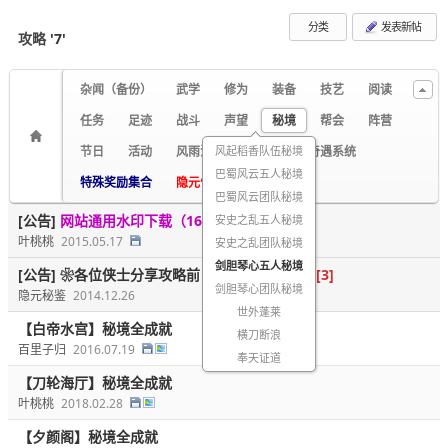
分类
发表新帖
攻略
'7'
杂闻（备份）
武学
修为
装备
技艺
阅读
任务
足迹
战斗
声望
秘境
帮会
阵营
节日
活动
风雨江湖路
风起稻香队伍秘境
家园
奇遇系统
巴蜀风云五人秘境
特殊奖励集合
隐元告示
绝版成就
巴蜀风云团队秘境
[公告]
网站通用水印下载（16/5/18更新）
[1]
安史之乱五人秘境
叶桃桃
2015.05.17
安史之乱团队秘境
剑胆琴心五人秘境
[公告]
❀各位侠士分享攻略前，请先看一看！❀
[3]
剑胆琴心团队秘境
隐元秘鉴
2014.12.26
世外蓬莱
【白帝水宫】秘境全成就
横刀断浪
百里子归
2016.07.19
奉天证道
【刀轮海厅】秘境全成就
叶桃桃
2018.02.28
【夕颜阁】秘境全成就