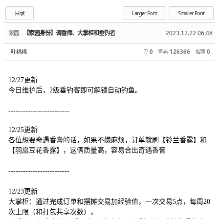
目录
Larger Font
Smaller Font
【家园身份】调香师、大掌柜和垂钓者
2023.12.22 06:48
家园
叶桃桃
??
0
查看
126366
推荐
0
12/27更新
今日维护后，2级垂钓客即可解锁自动钓鱼。
-------------------------
12/25更新
各位想要奇遇香膏的话，如果不嫌麻烦，订单就刷【铃兰香露】和
【羽扇豆花香露】，这俩质量高，容易合出奇遇香膏
-------------------------
12/23更新
大掌柜：通过完成订单和摆摊交易加经验值，一次交易5点，每周20
次上限（和打包共享次数）。