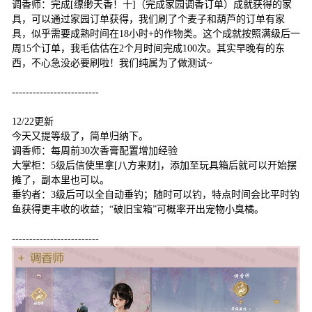
调香师：完成[缥缈天香！十]（完成家园调香订单）成就获得的家
具，可以通过家园订单获得，我们刷了个麦子和葫芦的订单有家
具，似乎需要成熟时间在18小时+的作物类。这个成就按照满级后一
周15个订单，我毛估估在2个月时间完成100次。其实早晚有的东
西，不心急没必要刷啦！我们纯属为了做测试~
-------------------------
12/22更新
今天又提等级了，简单归纳下。
调香师：每周前30次香膏配置增加经验
大掌柜：5级后信使里拿[八方来财]，添加至玩具箱后就可以开始摆
摊了，副本里也可以。
垂钓者：3级后可以全自动垂钓；随时可以钓，特点时间会比平时钓
鱼获得更丰收的收益；“破旧宝箱”可概率开出宠物小臭橘。
-------------------------