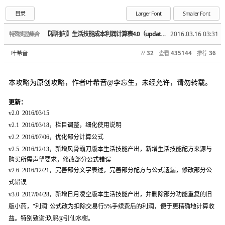
目录
Larger Font
Smaller Font
【福利向】生活技能成本利润计算表4.0（update 2020.6.15）
2016.03.16 03:31
特殊奖励集合
叶希音
??
32
查看
435144
推荐
36
本攻略为原创攻略，作者叶希音@李忘生，未经允许，请勿转载。
更新：
v2.0 2016/03/15
v2.1 2016/03/18，栏目调整，细化使用说明
v2.2 2016/07/06，优化部分计算公式
v2.5 2016/12/13，
新增风骨霸刀版本生活技能产出，新增生活技能配方来源与
购买所需声望要求，修改部分公式错误
v2.6 2016/12/21，完善部分文字表述，完善部分配方与公式遗漏，修改部分公
式错误
v3.0 2017/04/28，新增日月凌空版本生活技能产出，并删除部分功能重复的旧
版小药，"利润"公式改为扣除交易行5%手续费后的利润，便于更精确地计算收
益。特别致谢:玖熙@引仙水榭。