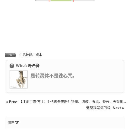
生活技能
,
成本
TAG •
?
Who's
叶希音
是转灵体不是诛心咒。
« Prev
【江湖百态·方士】1~5级全攻略！扬州、明教、五毒、苍云、天策地...
遇见我是你的缘
Next »
'3'
附件