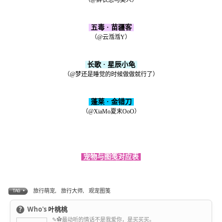
五毒 · 苗疆客
（@云湉湉Y）
长歌 · 星辰小龟
（@梦还是睡觉的时候做做就行了）
蓬莱 · 金错刀
（@XiaMo夏末OoO）
宠物与图笺对应表
旅行萌宠
,
旅行大师
,
观宠图笺
TAG •
?
Who's
叶桃桃
✎✿最动听的情话不是我爱你，是买买买。