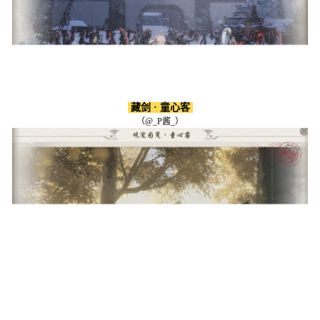
藏剑 · 童心客
（@_P酱_）