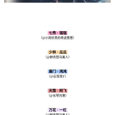
七秀 · 瑞瑞
（@小而珍贵的奇迹葱葱）
少林 · 瓜瓜
（@鲜衣怒马美人）
唐门 · 鸿鸿
（@云湉湉Y）
天策 · 阿飞
（@长琴月萧）
万花 · 一杠
（@鲜衣怒马美人）