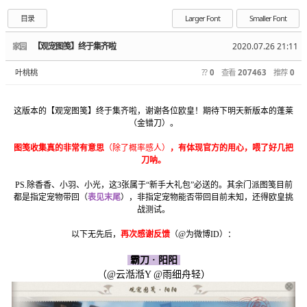
目录
Larger Font
Smaller Font
【观宠图笺】终于集齐啦
2020.07.26 21:11
家园
叶桃桃
??
0
查看
207463
推荐
0
​这版本的【观宠图笺】终于集齐啦，谢谢各位欧皇！期待下明天新版本的蓬莱
（金错刀）。
图笺收集真的非常有意思
（除了概率感人）
，有体现官方的用心，喂了好几把
刀呐。
PS.除香香、小羽、小光，这3张属于“新手大礼包”必送的。其余门派图笺目前
都是指定宠物带回（
表见末尾
），非指定宠物能否带回目前未知，还得欧皇挑
战测试。
以下无先后，
再次感谢反馈
（@为微博ID）：
霸刀 · 阳阳
（@云湉湉Y @雨细舟轻）