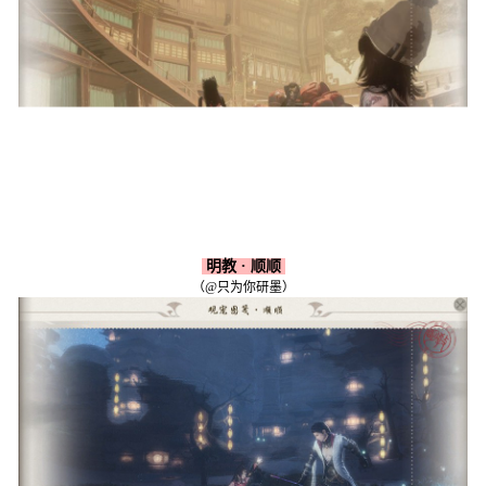
明教 · 顺顺
（@只为你研墨）