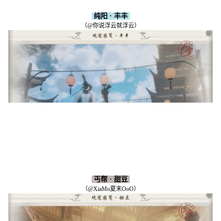
纯阳 · 丰丰
（@你说浮云就浮云）
丐帮 · 甜豆
（@XiaMo夏末OoO）