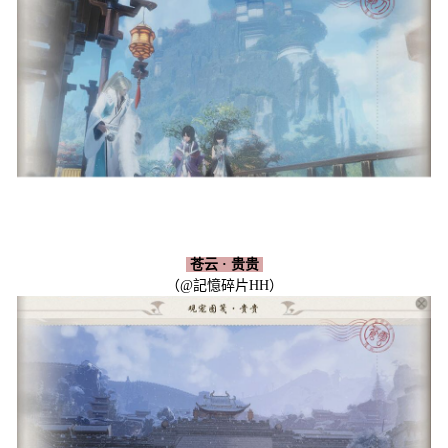
苍云 · 贵贵
（@記憶碎片HH）