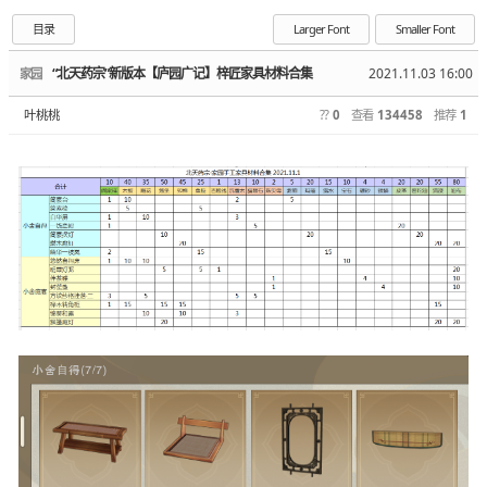
目录
Larger Font
Smaller Font
“北天药宗”新版本【庐园广记】梓匠家具材料合集 ​​​​
2021.11.03 16:00
家园
叶桃桃
??
0
查看
134458
推荐
1