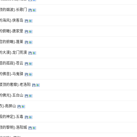
顶的烟波]-长歌门
的海风]-侠客岛
的俯瞰]-唐家堡
宫的俯瞰]-蓬莱
的大漠]-龙门荒漠
塔的孤寂]-苍云
的佛音]-马嵬驿
楼顶的奢靡]-老洛阳
的佛光]-五台山
衣]-南屏山
殿的神定]-五毒
顶的黎明]-洛阳城