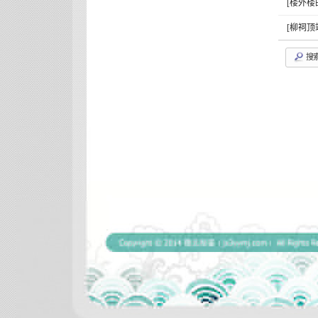
[楼外楼
[柳祠顶
搜