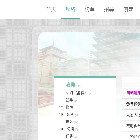
首页
攻略
榜单
招募
萌宠
攻略
(344)
杂闻（备份）
网站通用
(8)
武学
(50)
❀各位
修为
装备
大恩大
(1)
技艺
(16)
救助孤
阅读
(7)
任务
【201
(25)