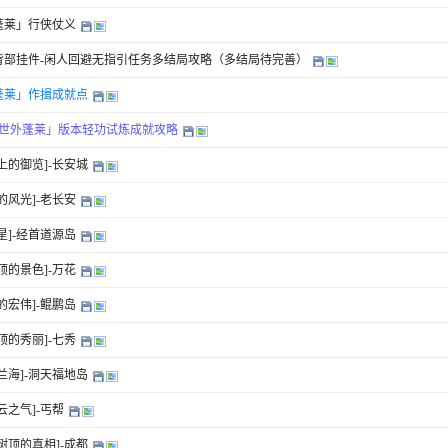
蓬莱」行侠仗义
背部挂件-闲人回避无指引任务多结局攻略（多结局待完善）
蓬莱」作揖成就点
级「世外蓬莱」版本轻功试炼成就攻略
上的御览]-长安城
的风光]-老长安
星]-经首道源岛
顶的景色]-万花
的宏伟]-鲲鹏岛
顶的秀丽]-七秀
兰海]-洞天福地岛
云之气]-丐帮
树顶的真相]-成都