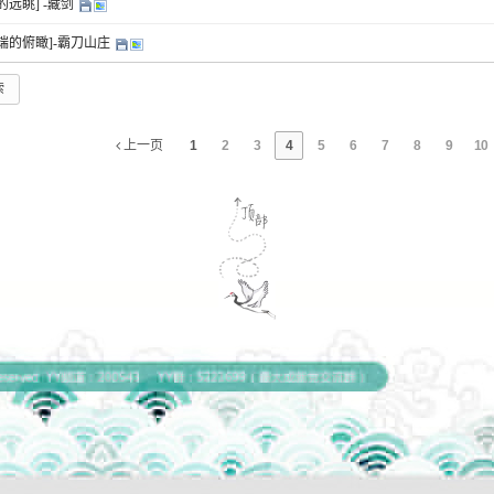
的远眺] -藏剑
端的俯瞰]-霸刀山庄
索
上一页
1
2
3
4
5
6
7
8
9
10