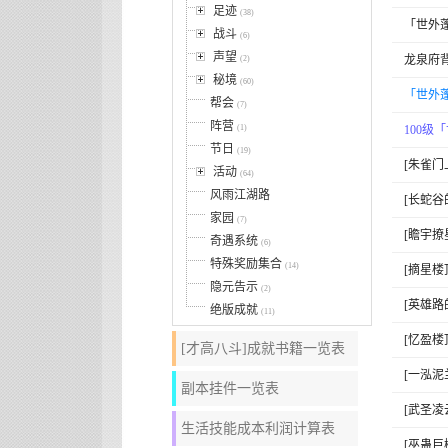
足迹
(38)
「世外
战斗
(6)
声望
龙泉府
(2)
秘境
(60)
「世外
帮会
(7)
阵营
(1)
100
节日
(19)
[朱雀门
活动
(64)
风雨江湖路
[长蛇谷
家园
(7)
[瞻宇撩
奇遇系统
(6)
特殊奖励集合
(14)
[摘星楼
隐元告示
(2)
[英雄路
绝版成就
(11)
[忆盈楼
[才高八斗]成就书籍一览表
[一泓泥
副本挂件一览表
[武圣凌
生活技能成本利润计算表
[巫蛊巨