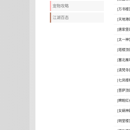
宠物攻略
[万书楼
江湖百态
[天地港
[唐家堡
[太一神
[塔楼顶
[塞北雁
[清梵寺
[七凤楼
[菩萨顶
[睥睨红
[女娲神
[明堂楼