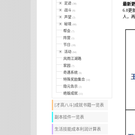
足迹
最新
(38)
战斗
6.8
(6)
人，
声望
(2)
秘境
(60)
帮会
(7)
阵营
(1)
节日
(19)
活动
(64)
风雨江湖路
家园
(7)
奇遇系统
(6)
特殊奖励集合
(14)
隐元告示
(2)
绝版成就
(11)
[才高八斗]成就书籍一览表
副本挂件一览表
生活技能成本利润计算表