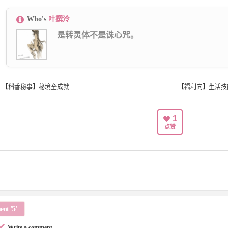
Who's
叶撰泠
是转灵体不是诛心咒。
【稻香秘事】秘境全成就
【福利向】生活技能成本
1
点赞
'5'
ent
✔
Write a comment