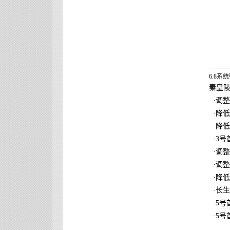
----------
6.8系
秦皇
·调整
·降低
·降
·3号
·调整
·调
·降
·长
·5
·5