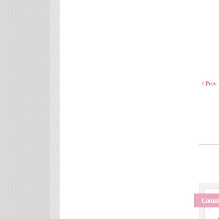
Prev
Comm