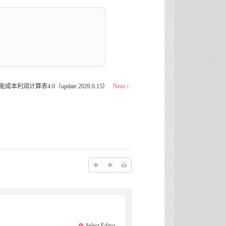
利润计算表4.0（update 2020.6.15）
Next
Select Editor