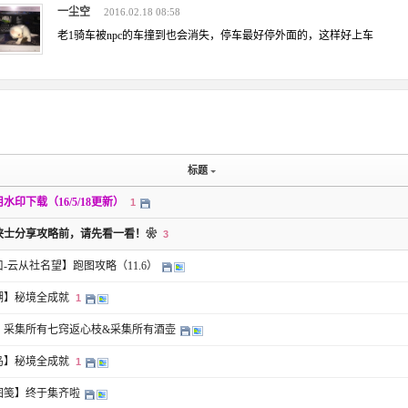
一尘空
2016.02.18 08:58
老1骑车被npc的车撞到也会消失，停车最好停外面的，这样好上车
标题
水印下载（16/5/18更新）
1
侠士分享攻略前，请先看一看！❀
3
-云从社名望】跑图攻略（11.6）
湖】秘境全成就
1
】采集所有七窍返心枝&采集所有酒壶
岛】秘境全成就
1
图笺】终于集齐啦