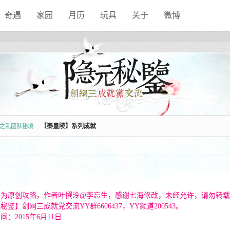
奇遇
家园
月历
玩具
关于
微博
【秦皇陵】系列成就
之乱团队秘境
略为原创攻略，作者叶撰泠@李忘生，感谢七海修改，未经允许，请勿转
秘鉴】剑网三成就党交流YY群6606437，YY频道200543。
间：2015年6月11日