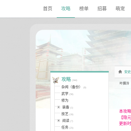
Sketchbook5, 스케치북5
Sketchbook5, 스케치북5
首页
攻略
榜单
招募
萌宠
安史
攻略
(344)
叶撰泠
杂闻（备份）
(8)
武学
(50)
修为
装备
(1)
本攻
技艺
(16)
【隐元
阅读
(7)
更新时
任务
(25)