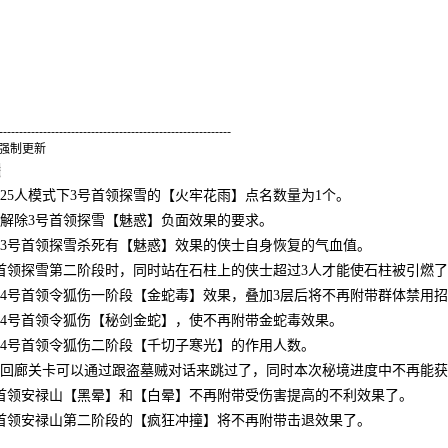
----------------------------------------------------------
统强制更新
陵
25人模式下3号首领探雪的【火牢花雨】点名数量为1个。
解除3号首领探雪【魅惑】负面效果的要求。
低3号首领探雪杀死有【魅惑】效果的侠士自身恢复的气血值。
首领探雪第二阶段时，同时站在石柱上的侠士超过3人才能使石柱被引燃
4号首领令狐伤一阶段【金蛇毒】效果，叠加3层后将不再附带群体禁用
整4号首领令狐伤【秘剑金蛇】，使不再附带金蛇毒效果。
低4号首领令狐伤二阶段【千切子寒光】的作用人数。
生回廊关卡可以通过跟盗墓贼对话来跳过了，同时本次秘境进度中不再能
号首领安禄山【黑晕】和【白晕】不再附带受伤害提高的不利效果了。
号首领安禄山第二阶段的【疯狂冲撞】将不再附带击退效果了。