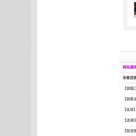
网站通用
❀各位
【银霜口
【银雾
【采草
【迷渊
【观宠