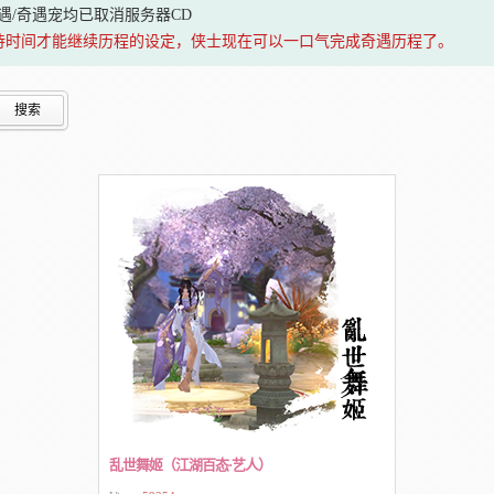
湖奇遇/奇遇宠均已取消服务器CD
需要等待时间才能继续历程的设定，侠士现在可以一口气完成奇遇历程了。
搜索
乱世舞姬（江湖百态·艺人）