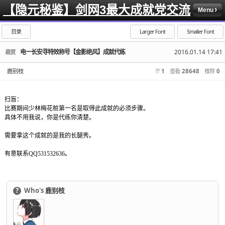
【隐元秘鉴】剑网3最大成就党交流
Menu
目录
Larger Font
Smaller Font
电一长安寻特效称号【金影绝风】成就代练
2016.01.14 17:41
悬赏
鹿别枝
??
1
查看
28648
推荐
0
扫盲：
比赛期间少林梅花桩第一名是取得此成就的必须步骤。
具体不用我说，你是代练你清楚。
需要拿这个成就的是我的长腿秀。
有意联系QQ531532636。
?
Who's
鹿别枝