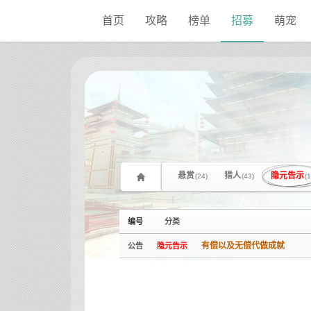
Sketchbook5, 스케치북5
Sketchbook5, 스케치북5
首页
攻略
榜单
招募
萌宠
悬赏
猎人
隐元告示
(24)
(43)
(1
编号
分类
有偿以及无偿代做成就
公告
隐元告示