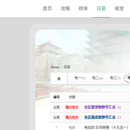
Sketchbook5, 스케치북5
Sketchbook5, 스케치북5
首页
攻略
榜单
招募
萌宠
Home
招募
电一
电二
电三
(7)
(4)
(7)
编号
分类
全区服宠物群号汇总
公告
隐元告示
41
全区服成就群号汇总
公告
隐元告示
17
电信四 日月明尊（十九合一
7
电四