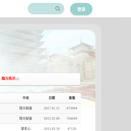
登录
隐元告示
(2)
作者
日期
查看
隐元秘鉴
2017.01.12
673094
隐元秘鉴
2015.02.09
704049
紫炙心
2015.05.29
47120