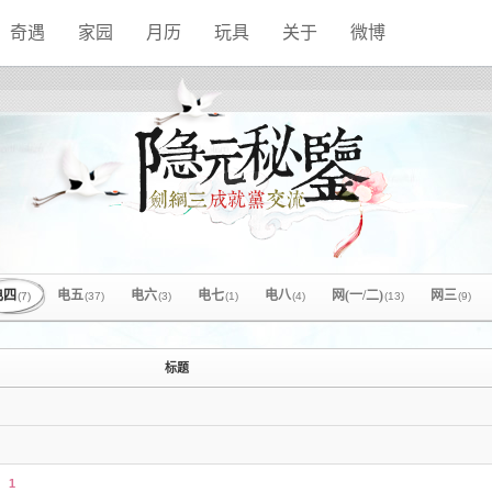
奇遇
家园
月历
玩具
关于
微博
电四
电五
电六
电七
电八
网(一/二)
网三
(7)
(37)
(3)
(1)
(4)
(13)
(9)
标题
）
1