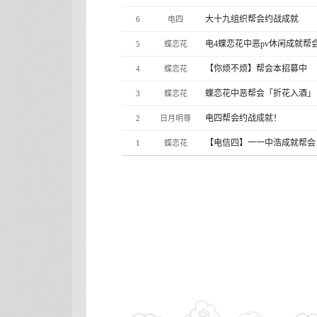
大十九组织帮会约战成就
6
电四
电4蝶恋花中恶pv休闲成就
5
蝶恋花
【你烦不烦】帮会本招募中
4
蝶恋花
蝶恋花中恶帮会「折花入酒」
3
蝶恋花
电四帮会约战成就！
2
日月明尊
【电信四】一一中浩成就帮会
1
蝶恋花