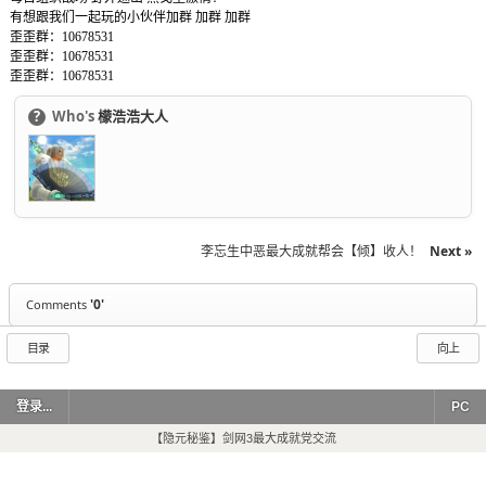
有想跟我们一起玩的小伙伴加群 加群 加群
歪歪群：10678531
歪歪群：10678531
歪歪群：10678531
?
Who's
檬浩浩大人
李忘生中恶最大成就帮会【倾】收人！
Next »
'0'
Comments
目录
向上
登录...
PC
【隐元秘鉴】剑网3最大成就党交流