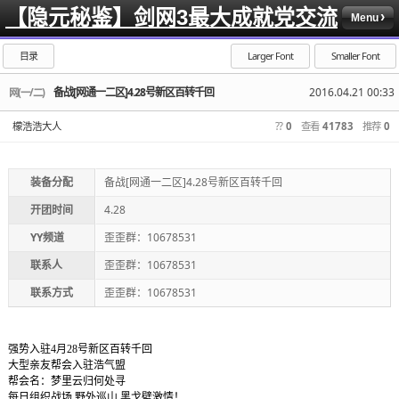
【隐元秘鉴】剑网3最大成就党交流
Menu
目录
Larger Font
Smaller Font
备战[网通一二区]4.28号新区百转千回
2016.04.21 00:33
网(一/二)
檬浩浩大人
??
0
查看
41783
推荐
0
装备分配
备战[网通一二区]4.28号新区百转千回
开团时间
4.28
YY频道
歪歪群：10678531
联系人
歪歪群：10678531
联系方式
歪歪群：10678531
强势入驻4月28号新区百转千回
大型亲友帮会入驻浩气盟
帮会名：梦里云归何处寻
每日组织战场 野外巡山 黑戈壁激情！