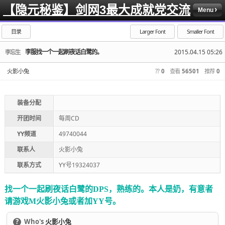
【隐元秘鉴】剑网3最大成就党交流
Menu
目录
Larger Font
Smaller Font
李服找一个一起刷夜话白鹭的。
2015.04.15 05:26
李忘生
火影小兔
??
0
查看
56501
推荐
0
装备分配
开团时间
每周CD
YY频道
49740044
联系人
火影小兔
联系方式
YY号19324037
找一个一起刷夜话白鹭的DPS，熟练的。本人是奶，有意者
请游戏M火影小兔或者加YY号。
?
Who's
火影小兔