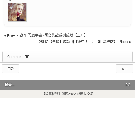
« Prev
<战斗-雪原争锋>帮会约战系列成就【四月】
25HG【李倓】成就团【镜中明月】【暗箭难防】
Next »
'0'
Comments
目录
向上
登录...
PC
【隐元秘鉴】剑网3最大成就党交流