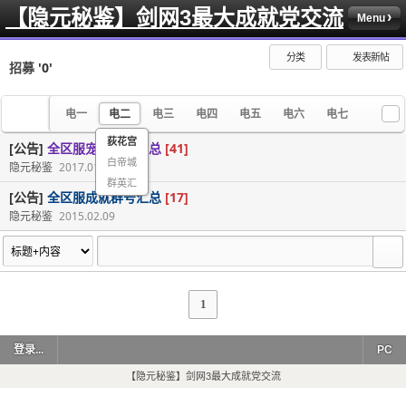
【隐元秘鉴】剑网3最大成就党交流
Menu
分类
发表新帖
招募
'0'
电一
电二
电三
电四
电五
电六
电七
荻花宫
[公告]
全区服宠物群号汇总
[41]
白帝城
隐元秘鉴
2017.01.12
群英汇
[公告]
全区服成就群号汇总
[17]
隐元秘鉴
2015.02.09
1
登录...
PC
【隐元秘鉴】剑网3最大成就党交流