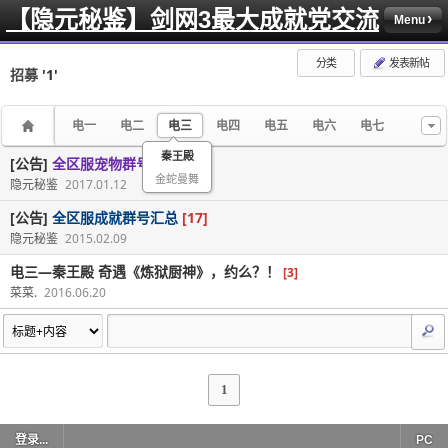
【隐元秘鉴】剑网3最大成就党交流
Menu
分类
发表新帖
招募
'1'
电一
电二
电三
电四
电五
电六
电七
秦王殿
[公告]
全区服宠物群号汇总
[41]
金蛇曼舞
隐元秘鉴
2017.01.12
[公告]
全区服成就群号汇总
[17]
隐元秘鉴
2015.02.09
电三—秦王殿 奇遇《炼狱厨神》，约么？！
[3]
菜菜.
2016.06.20
1
登录...
PC