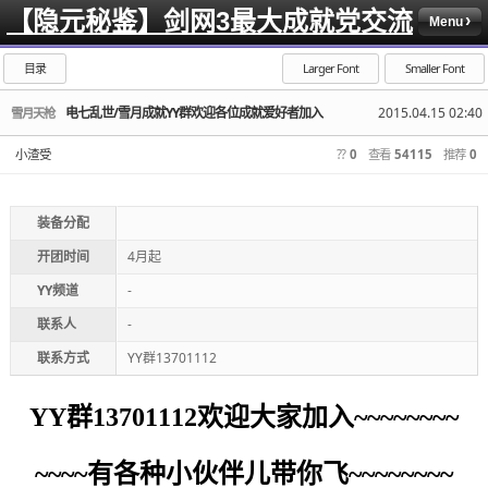
【隐元秘鉴】剑网3最大成就党交流
Menu
目录
Larger Font
Smaller Font
电七乱世/雪月成就YY群欢迎各位成就爱好者加入
2015.04.15 02:40
雪月天枪
小渣受
??
0
查看
54115
推荐
0
装备分配
开团时间
4月起
YY频道
-
联系人
-
联系方式
YY群13701112
YY群13701112欢迎大家加入~~~~~~~~
~~~~有各种小伙伴儿带你飞~~~~~~~~