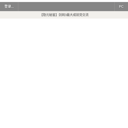
登录...
PC
【隐元秘鉴】剑网3最大成就党交流