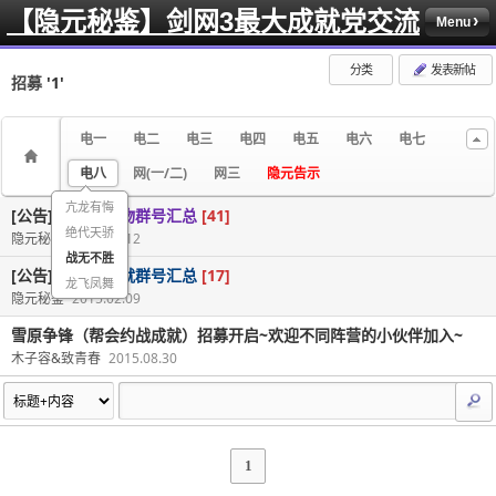
【隐元秘鉴】剑网3最大成就党交流
Menu
分类
发表新帖
招募
'1'
电一
电二
电三
电四
电五
电六
电七
电八
网(一/二)
网三
隐元告示
亢龙有悔
[公告]
全区服宠物群号汇总
[41]
绝代天骄
隐元秘鉴
2017.01.12
战无不胜
[公告]
全区服成就群号汇总
[17]
龙飞凤舞
隐元秘鉴
2015.02.09
雪原争锋（帮会约战成就）招募开启~欢迎不同阵营的小伙伴加入~
木子容&致青春
2015.08.30
1