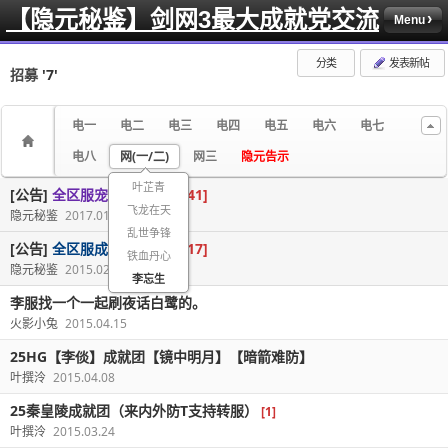
【隐元秘鉴】剑网3最大成就党交流
Menu
分类
发表新帖
招募
'7'
电一
电二
电三
电四
电五
电六
电七
电八
网(一/二)
网三
隐元告示
叶芷青
[公告]
全区服宠物群号汇总
[41]
飞龙在天
隐元秘鉴
2017.01.12
乱世争锋
[公告]
全区服成就群号汇总
[17]
铁血丹心
隐元秘鉴
2015.02.09
李忘生
李服找一个一起刷夜话白鹭的。
火影小兔
2015.04.15
25HG【李倓】成就团【镜中明月】【暗箭难防】
叶撰泠
2015.04.08
25秦皇陵成就团（来内外防T支持转服）
[1]
叶撰泠
2015.03.24