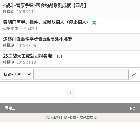
<战斗-雪原争锋>帮会约战系列成就【四月】
叶撰泠
2015.03.11
春明门声望、挂件、成就队招人（停止招人）
[2]
火影小兔
2015.03.15
少林门派事件平步青云&高处不胜寒
叶撰泠
2015.03.06
25血战天策成就团报名啦！
[5]
叶撰泠
2015.01.19
1
登录...
PC
【隐元秘鉴】剑网3最大成就党交流