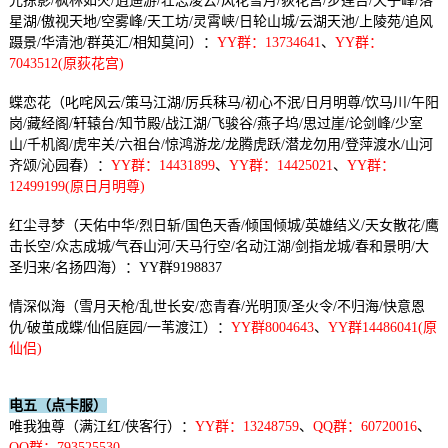
光掠影/枫林如火/逍遥游/壮志凌云/风花雪月/荻花宫/步莲台/天子峰/落
星湖/傲视天地/空雾峰/天工坊/灵霄峡/日轮山城/云湖天池/上陵苑/追风
蹑景/华清池/群英汇/相知莫问）：
YY群：13734641
、
YY群：
7043512(原荻花宫)
蝶恋花（叱咤风云/策马江湖/厉兵秣马/初心不泯/日月明尊/饮马川/午阳
岗/藏经阁/轩辕台/知节殿/战江湖/飞骏谷/燕子坞/思过崖/论剑峰/少室
山/千机阁/虎牢关/六祖台/惊鸿游龙/龙腾虎跃/潜龙勿用/登萍渡水/山河
齐颂/沁园春）：
YY群：14431899
、
YY群：14425021
、
YY群：
12499199(原日月明尊)
红尘寻梦（天佑中华/烈日斩/国色天香/倾国倾城/英雄结义/天女散花/鹰
击长空/众志成城/气吞山河/天马行空/名动江湖/剑指龙城/春和景明/大
圣归来/名扬四海）：YY群9198837
情深似海（雪月天枪/乱世长安/恋青春/光明顶/圣火令/不归海/快意恩
仇/破茧成蝶/仙侣庭园/一苇渡江）：
YY群8004643
、
YY群14486041(原
仙侣)
电五（点卡服）
唯我独尊（满江红/侠客行）：
YY群：13248759
、
QQ群：
60720016
、
QQ群：
793525530