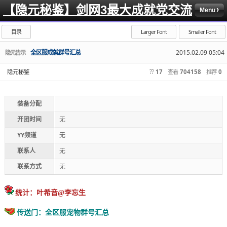
【隐元秘鉴】剑网3最大成就党交流
Menu
目录
Larger Font
Smaller Font
全区服成就群号汇总
2015.02.09 05:04
隐元告示
隐元秘鉴
??
17
查看
704158
推荐
0
装备分配
开团时间
无
YY频道
无
联系人
无
联系方式
无
统计：叶希音@李忘生
传送门：
全区服宠物群号汇总