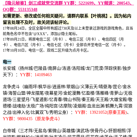
【隐元秘鉴】剑三成就党交流群 YY群：5221699、YY频道：200543、
QQ群：553135348
如需更新、修改或任何相关疑问，请群内联系【叶桃桃】。因为帖内
留言处理不及时，故关闭该帖评论。
17年08月24日，全区全服中所有超过730天及以上未登录过游戏的游戏角色，且当
前角色名中不包含“@XXX”，添加@隐士尾标。
17年09月21日，将原电信二区（月卡）、电信三区（月卡）、电信四区（月
卡）、电信六区（月卡）、电信七区（月卡）全部合并至电信一区（月卡）。
17年10月10日，电信一区、双线二区升级为点月卡区。
电一
长安城（扬州城/巴陵县/南屏山/洛道/洛阳城/龙门荒漠/萍踪侠影/独步
天下）：
YY群：14109463
龙争虎斗（幽雨坪/枫华谷/逍遥林/翠烟山/义薄云天/晴昼海/昆仑/金水
镇/海誓山盟/神龙摆尾/夜幕星河/金蛇漫舞/忆盈楼/落雁峰/青萝山/无极
道场/三星望月/飞星遁影/忆青春/微山书院/秦王殿/天王殿/大雄宝殿/敬
德楼/战魂劫/太极广场/纯阳宫/达摩院/凌烟阁/血龙出渊/鹤舞九霄/双狼
之战/出神入化/比翼双飞/秀明尘身）：
YY群：13921052(原秦王殿)
、
YY群：9800435（原龙争虎斗）
白帝城（三才阵/无盐岛/紫微山/英雄擂/演武场/侠骨丹心/肝胆相照/浮