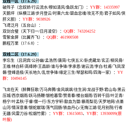
双线一区（17.6.29）
破阵子（念奴娇/行云流水/穆如清风/鱼跃龙门）：
YY群：14335997
天鹅坪（纵横江湖/步月登云/时乘六龙/碧血忠魂/攻无不克/君子如风/侠
肝义胆）：
YY群：9038926
飞鸢泛月（五台山）：
双剑合璧（天下归一/日月凌空）：
QQ群：743204252
雪絮金屏（比翼齐飞）：
QQ群：461900508
鹏程万里（17.6.8）：
双线二区（17.6.29）
李忘生（吕洞宾/公孙幽/孟浩然/唐简/七侠五义/卧虎藏龙/玄正/柳风骨/
王维/林白轩/高绛婷/王昌龄/谁与争锋/李承恩/谢云流/李白/杜甫/飞凤涅
磐/登峰造极/天长地久/乱世争锋/缘定三生/琴瑟和鸣/四海一家）：
YY
群：10494145
飞龙在天（醉舞狂歌/万马奔腾/金风飒飒/往生涧/龙战于野/君山岛/黑云
压城/西京烟雨/跃马扬鞭/银枪暮雪/赞青春/楼台烟雨/百转千回/叶芷青/
杨宁/叶孟秋/于睿/僧一行/东方宇轩/歃血为盟/暴雨梨花/天罗地网/点墨
山河/情深意重/银蛇献瑞/荡气回肠/铁血丹心/无悔江湖/花月别院/行者
无疆/风雷刀谷/松烟竹雾）：
YY群：13615083
、
YY群：13930099(原
叶服)