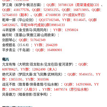
梦江南（如梦令/枫泾古镇）：
QQ群：597081328（周常清成就CD）
、
QQ群：418177578
、
QQ群：523051255
、
QQ群：168713093
、
QQ群：
527648103（副本）
、
QQ群：471608838（PV成就&怀旧）
乾坤一掷（华山论剑）：
QQ157102348
、
YY群：8114647
、
QQ群
548326027
、
华乾90年代成就Q群599814133
斗转星移（金戈铁马/风雨同舟）：
YY群：12958024
幽月轮（圣墓山/笑傲江湖/山雨欲来）：
剑胆琴心：
QQ群：517642349
金榜题名（15.6.8）：
YY群：2044209
平步青云（千岛湖）：
QQ群：164806901
电八
亢龙有悔（大明宫/双龙取水/见龙在田/星河清梦）：
QQ群：
609789627
、​
YY群：12862490（未入）
绝代天骄（梦回大唐/龙飞凤舞/武林同庆）：
QQ群：95404151、YY
群：13055191、YY群：3010596
战无不胜（致青春/侠骨柔情/引仙水榭）：
QQ群：142919660
、
YY
群：13962957（人极少）
、
YY群：14079574（原引仙水榭）
风骨霸刀（暗香掠影/百家争鸣）：