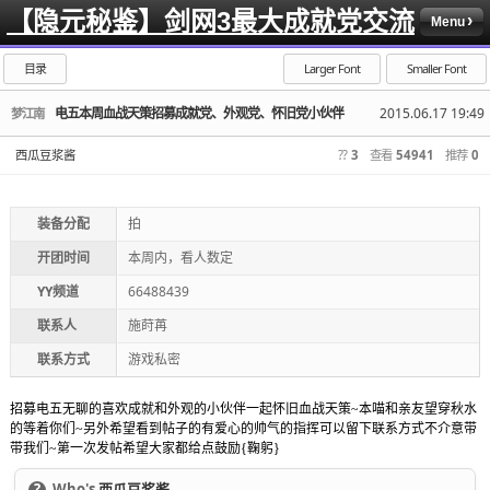
【隐元秘鉴】剑网3最大成就党交流
Menu
目录
Larger Font
Smaller Font
电五本周血战天策招募成就党、外观党、怀旧党小伙伴
2015.06.17 19:49
梦江南
西瓜豆浆酱
??
3
查看
54941
推荐
0
装备分配
拍
开团时间
本周内，看人数定
YY频道
66488439
联系人
施莳苒
联系方式
游戏私密
招募电五无聊的喜欢成就和外观的小伙伴一起怀旧血战天策~本喵和亲友望穿秋水
的等着你们~另外希望看到帖子的有爱心的帅气的指挥可以留下联系方式不介意带
带我们~第一次发帖希望大家都给点鼓励{鞠躬}
?
Who's
西瓜豆浆酱