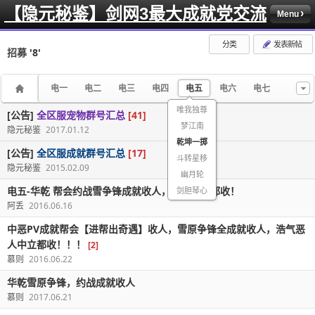
【隐元秘鉴】剑网3最大成就党交流
Menu
分类
发表新帖
招募
'8'
电一
电二
电三
电四
电五
电六
电七
唯我独尊
[公告]
全区服宠物群号汇总
[41]
梦江南
隐元秘鉴
2017.01.12
乾坤一掷
[公告]
全区服成就群号汇总
[17]
斗转星移
隐元秘鉴
2015.02.09
幽月轮
电五-华乾 帮会约战雪争锋成就收人，浩气恶人都收！
剑胆琴心
阿丢
2016.06.16
中恶PV成就帮会【进帮出奇遇】收人，雪原争锋全成就收人，浩气恶
人中立都收！！！
[2]
慕则
2016.06.22
华乾雪原争锋，约战成就收人
慕则
2017.06.21