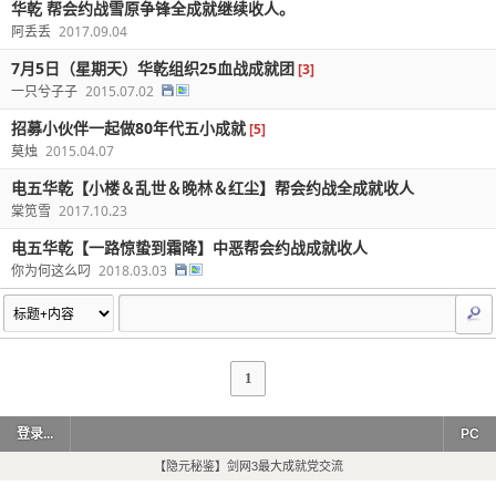
华乾 帮会约战雪原争锋全成就继续收人。
阿丢丢
2017.09.04
7月5日（星期天）华乾组织25血战成就团
[3]
一只兮子子
2015.07.02
招募小伙伴一起做80年代五小成就
[5]
莫烛
2015.04.07
电五华乾【小楼＆乱世＆晚林＆红尘】帮会约战全成就收人
棠笕雪
2017.10.23
电五华乾【一路惊蛰到霜降】中恶帮会约战成就收人
你为何这么叼
2018.03.03
1
登录...
PC
【隐元秘鉴】剑网3最大成就党交流