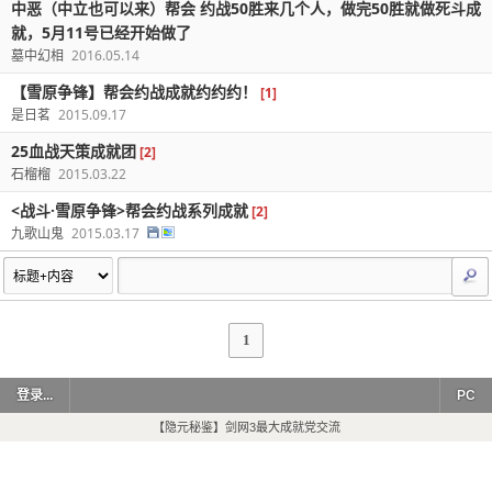
中恶（中立也可以来）帮会 约战50胜来几个人，做完50胜就做死斗成
就，5月11号已经开始做了
墓中幻相
2016.05.14
【雪原争锋】帮会约战成就约约约！
[1]
是日茗
2015.09.17
25血战天策成就团
[2]
石榴榴
2015.03.22
<战斗·雪原争锋>帮会约战系列成就
[2]
九歌山鬼
2015.03.17
1
登录...
PC
【隐元秘鉴】剑网3最大成就党交流