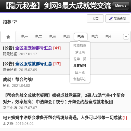
【隐元秘鉴】剑网3最大成就党交流
Menu
分类
发表新帖
招募
'7'
电一
电二
电三
电四
电五
电六
电七
唯我独尊
[公告]
全区服宠物群号汇总
[41]
梦江南
隐元秘鉴
2017.01.12
乾坤一掷
[公告]
全区服成就群号汇总
[17]
斗转星移
隐元秘鉴
2015.02.09
幽月轮
成就！帮会约战！
剑胆琴心
捌贰
2021.04.08
【帮会约战全成就老板团】姨妈成就党福音，2恶人2浩气共4个帮会
对开，效率超高：中浩帮会 [ 夜兮 ] 开帮会约战全成就老板团
剑三小诺
2017.07.07
电五姨妈中浩帮会准备开帮会密境赌奇遇，人多可以带做一切成就
[1]
泪之殇
2016.08.02